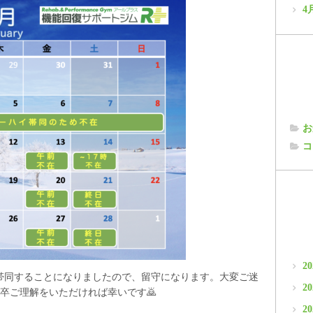
4
お
コ
2
イへ帯同することになりましたので、留守になります。大変ご迷
2
卒ご理解をいただければ幸いです🙇
2