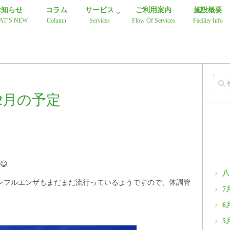
お知らせ
コラム
サービス
ご利用案内
施設概要
AT’S NEW
Column
Services
Flow Of Services
Facility Info
2月の予定
😃
八
インフルエンザもまだまだ流行っているようですので、体調管
7
6
5