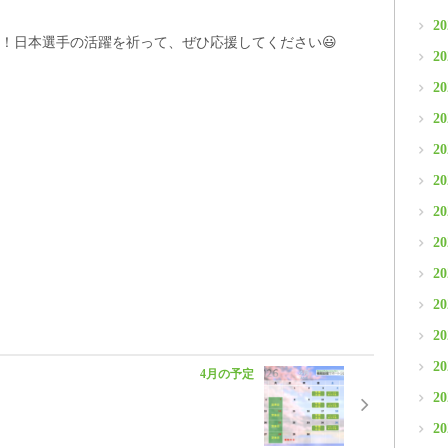
2
！日本選手の活躍を祈って、ぜひ応援してください😃
2
2
2
2
2
2
2
2
2
2
2
4月の予定
2
2