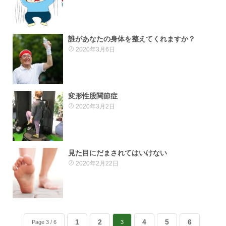
誰があなたの身体を整えてくれますか？
2020年3月6日
変形性股関節症
2020年3月2日
見た目にだまされてはいけない
2020年2月22日
1
2
4
5
6
Page 3 / 6
3